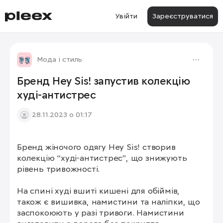
Увійти
Зареєструватися
Мода і стиль
Бренд Hey Sis! запустив колекцію
худі-антистрес
28.11.2023 о 01:17
Бренд жіночого одягу Hey Sis! створив 
1/2
колекцію “худі-антистрес”, що знижують 
рівень тривожності.

На спині худі вшиті кишені для обіймів, 
також є вишивка, намистини та наліпки, що 
заспокоюють у разі тривоги. Намистини 