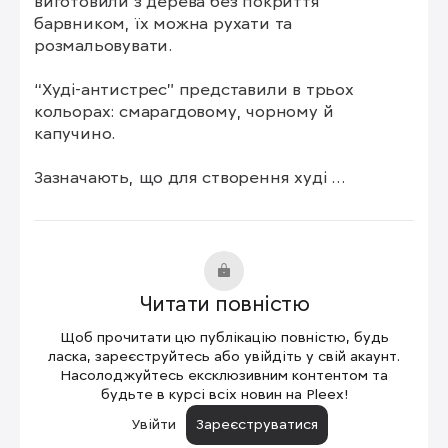
виготовили з дерева без покриття 
барвником, їх можна рухати та 
розмальовувати.

“Худі-антистрес” представили в трьох 
кольорах: смарагдовому, чорному й 
капучино.

Зазначають, що для створення худі 
використали шість терапевтичних технік від 
психологині Олени Шершньової. Зокрема, 
“Квадрат дихання” для повернення 
спокійного емоційного стану.
Читати повністю
Щоб прочитати цю публікацію повністю, будь
ласка, зареєструйтесь або увійдіть у свій акаунт.
Насолоджуйтесь ексклюзивним контентом та
будьте в курсі всіх новин на Pleex!
Увійти
Зареєструватися