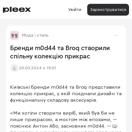
Увійти
Зареєструватися
Мода і стиль
Бренди m0d44 та Broq створили
спільну колекцію прикрас
20.03.2024 о 19:01
Київські бренди m0d44 та Broq представили 
1/3
колекцію прикрас, у якій поєднали дизайн та 
функціональну складову аксесуарів.

«Ми хотіли створити виріб, який був би не 
лише прикрасою, а мостом між епохами, — 
пояснює Антон Або, засновник m0d44. — Ці 