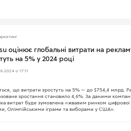
аркетинг
su оцінює глобальні витрати на реклам
туть на 5% у 2024 році
06.2024 о 17:11
ться, що витрати зростуть на 5% — до $754,4 млрд. Ра
зоване зростання становило 4,6%. За даними компанії
ка витрат буде зумовлена «жвавим ринком цифрової 
и, Олімпійськими іграми та виборами у США».