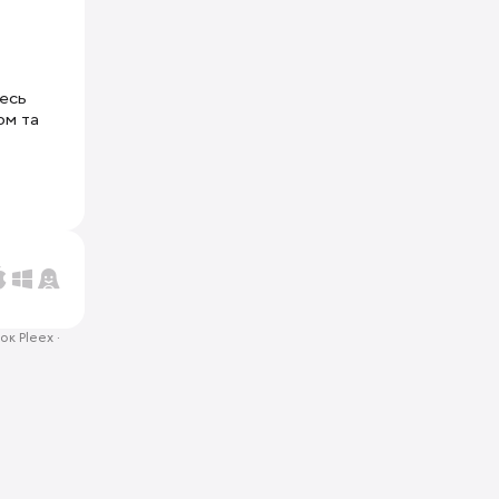
тесь
ом та
ок Pleex
·