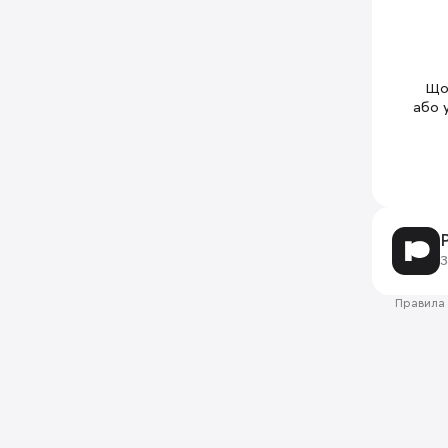
Щоб
або 
З
Правила 