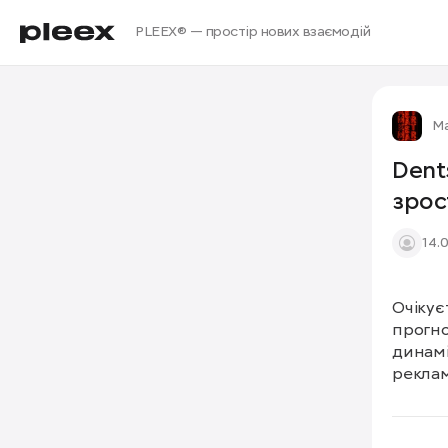
PLEEX® — простір нових взаємодій
М
Dent
зрос
14.
Очікує
прогно
динамі
реклам