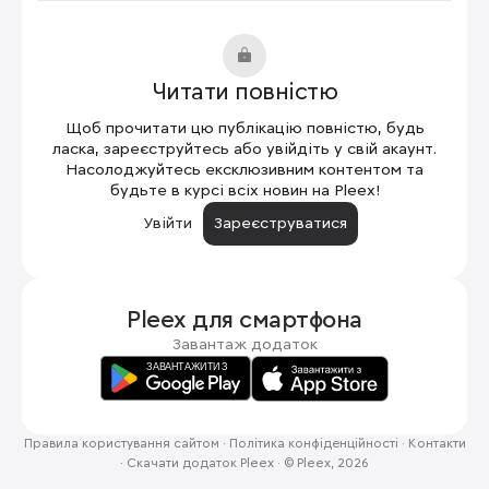
Читати повністю
Щоб прочитати цю публікацію повністю, будь
ласка, зареєструйтесь або увійдіть у свій акаунт.
Насолоджуйтесь ексклюзивним контентом та
будьте в курсі всіх новин на Pleex!
Увійти
Зареєструватися
Pleex для
смартфона
Завантаж додаток
Правила користування сайтом
·
Політика конфіденційності
·
Контакти
·
Скачати додаток Pleex
·
© Pleex, 2026