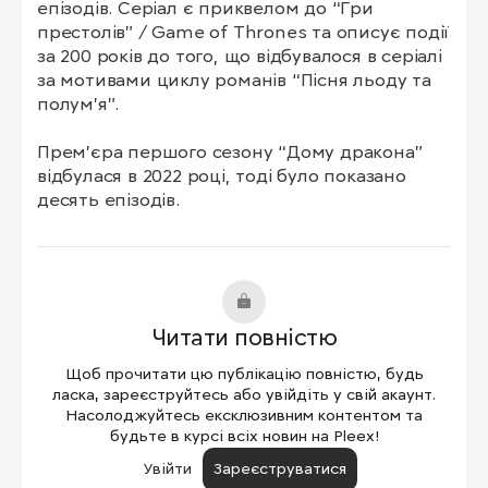
епізодів. Серіал є приквелом до “Гри 
престолів” / Game of Thrones та описує події 
за 200 років до того, що відбувалося в серіалі 
за мотивами циклу романів “Пісня льоду та 
полум’я”.

Прем’єра першого сезону “Дому дракона” 
відбулася в 2022 році, тоді було показано 
десять епізодів.
Читати повністю
Щоб прочитати цю публікацію повністю, будь
ласка, зареєструйтесь або увійдіть у свій акаунт.
Насолоджуйтесь ексклюзивним контентом та
будьте в курсі всіх новин на Pleex!
Увійти
Зареєструватися