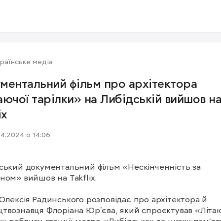
раїнське медіа
ментальний фільм про архітектора
аючої тарілки» на Либідській вийшов н
ix
04.2024 о 14:06
ський документальний фільм «Нескінченність за 
ном» вийшов на Takflix.

Олексія Радинського розповідає про архітектора й 
твознавця Флоріана Юрʼєва, який спроєктував «Літаю