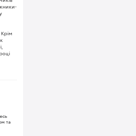
иків 
ожники-
 
Крім 
к 
, 
оці 
ої 
тесь
ом та