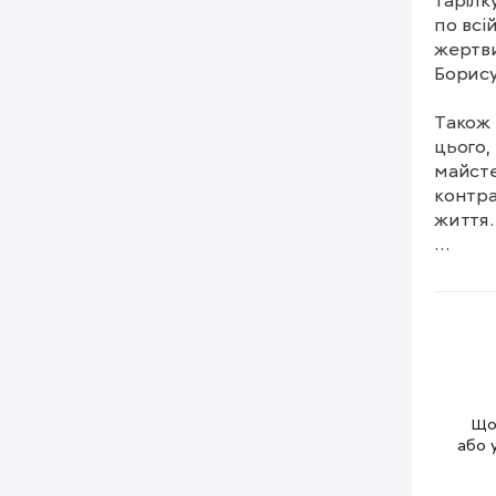
тарілк
по всі
жертви
Борису 
Також 
цього,
майсте
контра
життя.

«Нескі
премії
кінофе
Щоб
або 