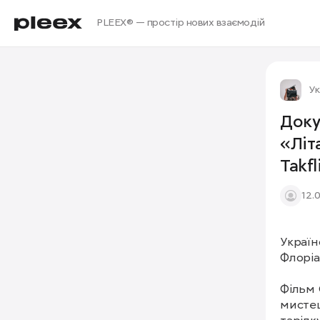
PLEEX® — простір нових взаємодій
Ук
Доку
«Літ
Takfl
12.
Україн
Флоріа
Фільм 
мистец