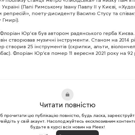
у» поблизу станції метро «Либідська» та низку пам'ятн
й Україні (Папі Римському Івану Павлу ІІ у Києві, «Худ
 репресій», поету-дисиденту Василю Стусу та співаку
Гмирі).

Флоріан Юр'єв був автором радянського герба Києва. 
 він створював музичні інструменти. Станом на 2014 рі
р створив 25 інструментів (скрипки, альти, віолончелі
бас). Флоріан Юр'єв помер 11 вересня 2021 року на 92 р
нченність за Флоріаном» отримав відзнаку Національн
 «Кіноколо». Світова прем’єра стрічки відбулася на 
стивалі в Роттердамі (IFFR).
Читати повністю
 прочитати цю публікацію повністю, будь ласка, зареєструй
увійдіть у свій акаунт. Насолоджуйтесь ексклюзивним контент
будьте в курсі всіх новин на Pleex!