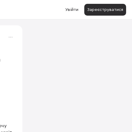
Увійти
Зареєструватися
а
1/3
чу 