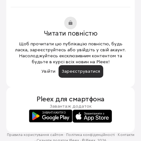
Читати повністю
Щоб прочитати цю публікацію повністю, будь
ласка, зареєструйтесь або увійдіть у свій акаунт.
Насолоджуйтесь ексклюзивним контентом та
будьте в курсі всіх новин на Pleex!
Увійти
Зареєструватися
Pleex для
смартфона
Завантаж додаток
Правила користування сайтом
·
Політика конфіденційності
·
Контакти
·
Скачати додаток Pleex
·
© Pleex, 2026