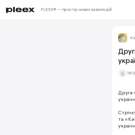
PLEEX® — простір нових взаємодій
Кі
Друг
укра
18.
Друга 
україн
Стрічк
та «Ки
україн