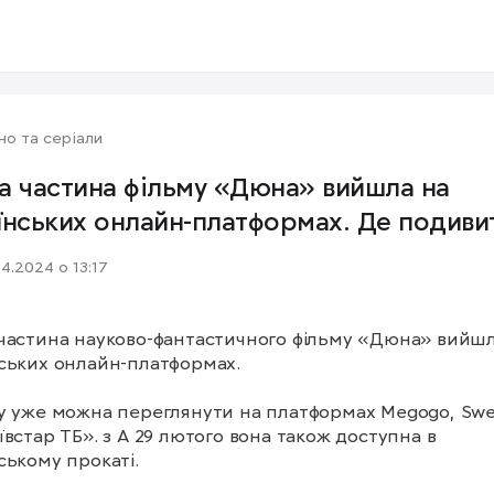
но та серіали
а частина фільму «Дюна» вийшла на
їнських онлайн-платформах. Де подиви
04.2024 о 13:17
частина науково-фантастичного фільму «Дюна» вийшл
ських онлайн-платформах.

у уже можна переглянути на платформах Megogo, Swee
ївстар ТБ». з А 29 лютого вона також доступна в 
ському прокаті.
