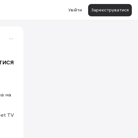
Увійти
Зареєструватися
тися
а на 
t TV 