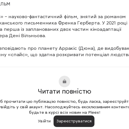
ЛЬМ 

 – науково-фантастичний фільм, знятий за романом 
анського письменника Френка Герберта. У 2021 році 
 перша із запланованих двох частин кіноадаптації 
ра Дені Вільньова.

зповідають про планету Арракіс (Дюна), де видобуваю
ну «спайс», що здатна розкривати потенціал людства.
 частині «Дюни» Пол Атрід разом із племʼям фременів 
ться заколотникам, які вбили його родину. 

х – Тімоті Шаламе («Вонка»), Зендея («Ейфорія»), Остін
 («Елвіс»), Флоренс Пʼю («Сонцестояння»).
Читати повністю
 прочитати цю публікацію повністю, будь ласка, зареєструй
увійдіть у свій акаунт. Насолоджуйтесь ексклюзивним контент
будьте в курсі всіх новин на Pleex!
Увійти
Зареєструватися