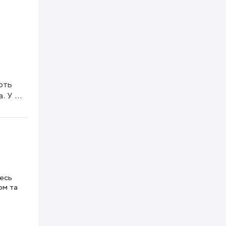
ть 
 У 
 
тесь
ом та