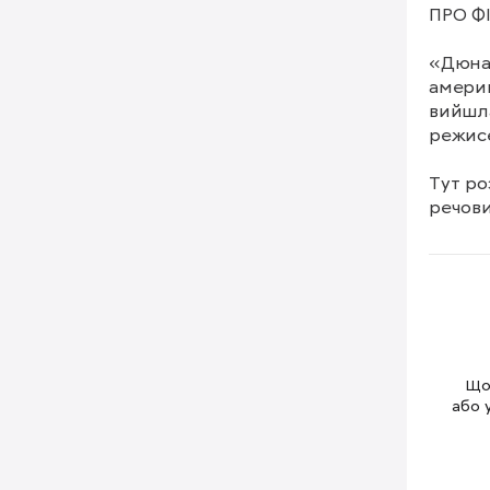
ПРО ФІ
«Дюна»
америк
вийшла
режисе
Тут ро
речови
другій
мстити
У роля
Батлер
Щоб
або 