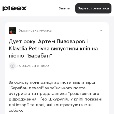
Увійти
Зареєструватися
Українська музика
Дует року! Артем Пивоваров і
Klavdia Petrivna випустили кліп на
пісню "Барабан"
26.04.2024 о 18:23
За основу композиції артисти взяли вірш 
"Барабан печалі" українського поета-
футуриста та представника "розстріляного 
Відродження" Ґео Шкурупія. У кліпі показані 
дві історії та долі, які контрастують між 
собою.