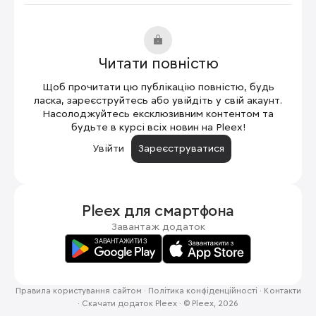
Читати повністю
Щоб прочитати цю публікацію повністю, будь
ласка, зареєструйтесь або увійдіть у свій акаунт.
Насолоджуйтесь ексклюзивним контентом та
будьте в курсі всіх новин на Pleex!
Увійти
Зареєструватися
Pleex для
смартфона
Завантаж додаток
Правила користування сайтом
·
Політика конфіденційності
·
Контакти
·
Скачати додаток Pleex
·
© Pleex, 2026