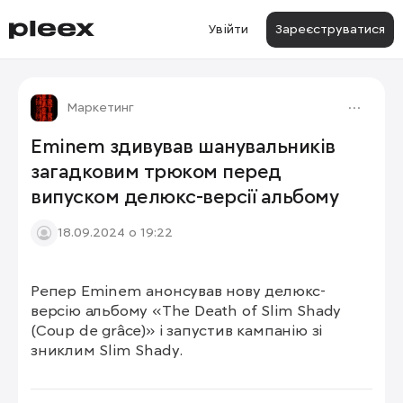
Увійти
Зареєструватися
Маркетинг
Eminem здивував шанувальників
загадковим трюком перед
випуском делюкс-версії альбому
18.09.2024 о 19:22
Репер Eminem анонсував нову делюкс-
1/2
версію альбому «The Death of Slim Shady 
(Coup de grâce)» і запустив кампанію зі 
зниклим Slim Shady.