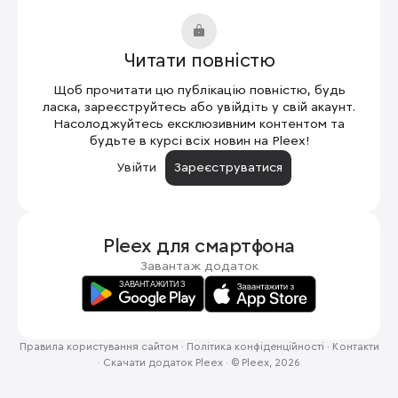
Читати повністю
Щоб прочитати цю публікацію повністю, будь
ласка, зареєструйтесь або увійдіть у свій акаунт.
Насолоджуйтесь ексклюзивним контентом та
будьте в курсі всіх новин на Pleex!
Увійти
Зареєструватися
Pleex для
смартфона
Завантаж додаток
Правила користування сайтом
·
Політика конфіденційності
·
Контакти
·
Скачати додаток Pleex
·
© Pleex, 2026