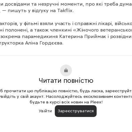
и досвідами та незручні моменти, про які треба дума
 — пишуть у відгуку на Takflix.

кторів, у фільмі взяли участь і справжні лікарі, військов
і полонені, а також членкині «Жіночого ветеранськог
 зокрема парамедикиня Катерина Приймак і розвідниц
трукторка Аліна Гордєєва.
Читати повністю
 прочитати цю публікацію повністю, будь ласка, зареєструй
увійдіть у свій акаунт. Насолоджуйтесь ексклюзивним контент
будьте в курсі всіх новин на Pleex!
Увійти
Зареєструватися