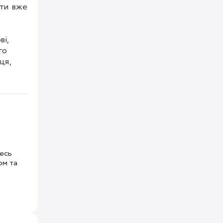
ти вже 
і, 
о 
я, 
тесь
ом та