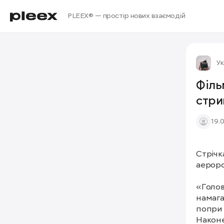
PLEEX® — простір нових взаємодій
Ук
Філь
стри
19.
Стрічк
аероро
«Голов
намага
попри 
Наконе