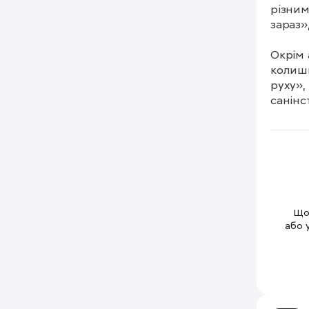
різним
зараз»,
Окрім а
колишн
руху»,
санінс
Щоб
або 