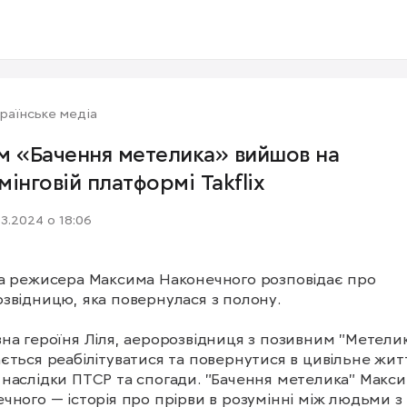
раїнське медіа
м «Бачення метелика» вийшов на
мінговій платформі Takflix
03.2024 о 18:06
а режисера Максима Наконечного розповідає про 
звідницю, яка повернулася з полону.

на героїня Ліля, аеророзвідниця з позивним "Метелик"
ється реабілітуватися та повернутися в цивільне житт
наслідки ПТСР та спогади. "Бачення метелика" Макси
чного — історія про прірви в розумінні між людьми з 