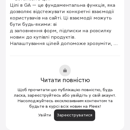
Цілі в GA — це фундаментальна функція, яка 
дозволяє відстежувати конкретні взаємодії 
користувачів на сайті. Ці взаємодії можуть 
бути будь-якими: ві

д заповнення форм, підписки на розсилку 
новин до купівлі продуктів.

Налаштування цілей допоможе зрозуміти, 
наскільки добре сайт виконує поставлені 
завдання, і визначити області, які можуть 
потребувати поліпшення.

⭐️ Відстежуйте джерела трафіку

Читати повністю
Розуміння того, звідки надходить трафік, має 
вирішальне значення для оптимізації 
Щоб прочитати цю публікацію повністю, будь
маркетингових зусиль. Google Analytics 
ласка, зареєструйтесь або увійдіть у свій акаунт.
надає детальні звіти про джерела трафіку, 
Насолоджуйтесь ексклюзивним контентом та
будьте в курсі всіх новин на Pleex!
включаючи органічний пошук, платну 
рекламу, соцмережі, рефералів і прямі 
Увійти
Зареєструватися
відвідування. 
