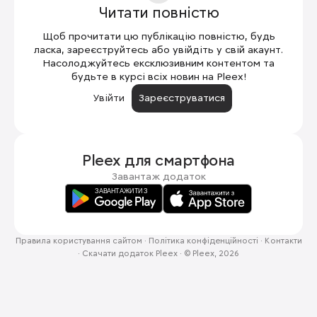
Читати повністю
Щоб прочитати цю публікацію повністю, будь
ласка, зареєструйтесь або увійдіть у свій акаунт.
Насолоджуйтесь ексклюзивним контентом та
будьте в курсі всіх новин на Pleex!
Увійти
Зареєструватися
Pleex для
смартфона
Завантаж додаток
Правила користування сайтом
·
Політика конфіденційності
·
Контакти
·
Скачати додаток Pleex
·
© Pleex, 2026