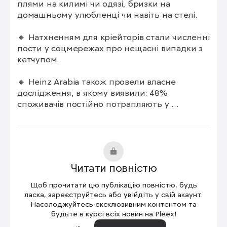
плями на килимі чи одязі, бризки на 
домашньому улюбленці чи навіть на стелі. 

🔸 Натхненням для кріейторів стали численні 
пости у соцмережах про нещасні випадки з 
кетчупом. 

🔸 Heinz Arabia також провели власне 
дослідження, в якому виявили: 48% 
споживачів постійно потрапляють у 
неприємності з кетчупом, з них 91% 
запевняє, що їхня любов до кетчупу варта 
того. 

🔸 Всього поліс охоплює 57 різних типів 
Читати повністю
ситуацій. 

Щоб прочитати цю публікацію повністю, будь
🔸 Отримати компенсацію в ОАЕ можна 
ласка, зареєструйтесь або увійдіть у свій акаунт.
через застосунок MyBenefits. Користувачам 
Насолоджуйтесь ексклюзивним контентом та
будьте в курсі всіх новин на Pleex!
пропонують спа-процедури, клінінг, пральні 