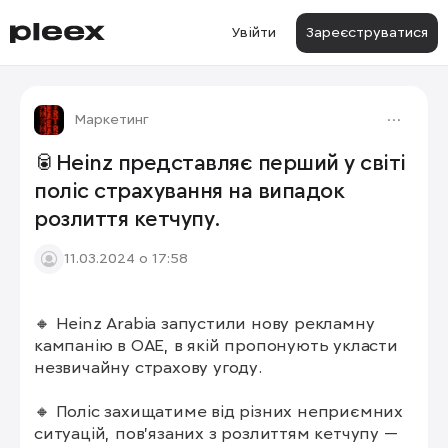
Увійти
Зареєструватися
Маркетинг
🥫Heinz представляє перший у світі
поліс страхування на випадок
розлиття кетчупу.
11.03.2024 о 17:58
🔸 Heinz Arabia запустили нову рекламну 
кампанію в ОАЕ, в якій пропонують укласти 
незвичайну страхову угоду. 

🔸 Поліс захищатиме від різних неприємних 
ситуацій, пов’язаних з розлиттям кетчупу — 