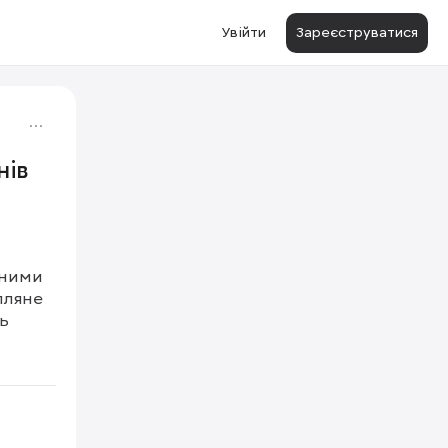
Увійти
Зареєструватися
нів
ними 
ляне 
 