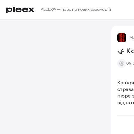
PLEEX® — простір нових взаємодій
М
🤝 К
09.
Кав'яр
страва
пюре з
віддати