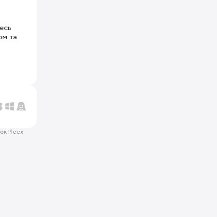
тесь
ом та
ок Pleex
·