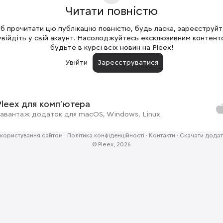
Читати повністю
 прочитати цю публікацію повністю, будь ласка, зареєструй
увійдіть у свій акаунт. Насолоджуйтесь ексклюзивним контент
будьте в курсі всіх новин на Pleex!
Увійти
Зареєструватися
Pleex для комп'ютера
авантаж додаток для macOS, Windows, Linux.
користування сайтом
·
Політика конфіденційності
·
Контакти
·
Скачати додат
© Pleex, 2026