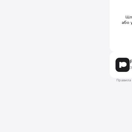
Щоб
або 
З
Правила 