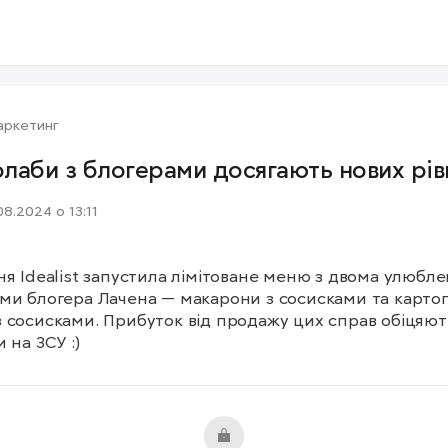
аркетинг
олаби з блогерами досягають нових рів
08.2024 о 13:11
ня Idealist запустила лімітоване меню з двома улюбле
ми блогера Лачена — макарони з сосисками та картоп
 сосисками. Прибуток від продажу цих справ обіцяють
 на ЗСУ :)