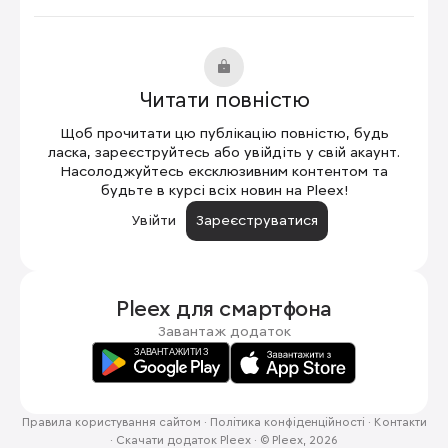
Читати повністю
Щоб прочитати цю публікацію повністю, будь
ласка, зареєструйтесь або увійдіть у свій акаунт.
Насолоджуйтесь ексклюзивним контентом та
будьте в курсі всіх новин на Pleex!
Увійти
Зареєструватися
Pleex для
смартфона
Завантаж додаток
Правила користування сайтом
·
Політика конфіденційності
·
Контакти
·
Скачати додаток Pleex
·
© Pleex, 2026