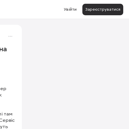
Увійти
Зареєструватися
на
ер 
 
і там 
Сервіс 
уть 