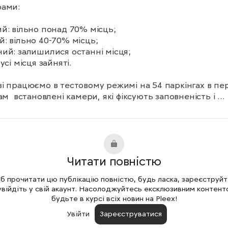
ами: 

й: вільно понад 70% місць;

: вільно 40-70% місць;

ий: залишилися останні місця;

усі місця зайняті.

і працюємо в тестовому режимі на 54 паркінгах в пер
Там  встановлені камери, які фіксують заповненість і 
ють інформацію», – написав Оленич
Читати повністю
 прочитати цю публікацію повністю, будь ласка, зареєструй
увійдіть у свій акаунт. Насолоджуйтесь ексклюзивним контент
будьте в курсі всіх новин на Pleex!
Увійти
Зареєструватися