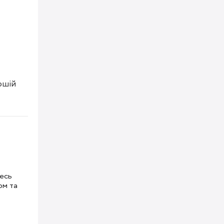
шій 
тесь
ом та