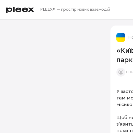
PLEEX® — простір нових взаємодій
Но
«Киї
парк
11.
У заст
там мо
місько
Щоб но
з’явит
поки п