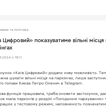
вини та політика
в Цифровий» показуватиме вільні місця 
інгах
03.2024 о 18:11
осунок «Київ Цифровий» додали нову можливість. Теп
жна шукати вільні місця на паркінгах, пише заступник
го голови Києва Петро Оленич в Telegram.

ва функція працювала, треба оновити застосунок, дал
ься мапа паркінгів у розділі «Погодинне паркування». 
рацює у тестовому режимі, наповненість позначатим