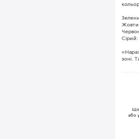
кольор
Зелени
Жовтий
Червон
Сірий: 
«Нараз
зоні. 
переда
Щоб
або 