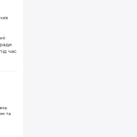
них 
і 
ради 
ід час 
і. 
ьшує 
тесь
ом та