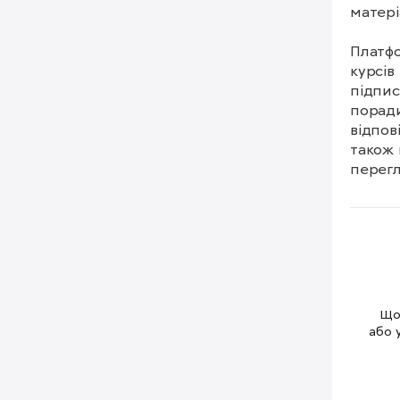
матеріа
Платфо
курсів
підпис
поради
відпов
також 
перегл
На пла
зокрем
Також 
кількі
Щоб
або 