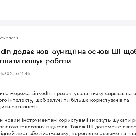
хнології
edIn додає нові функції на основі ШІ, що
гшити пошук роботи.
06.2024 о 11:46
ьна мережа LinkedIn презентувала низку сервісів на ос
го інтелекту, щоб залучити більше користувачів та 
ити активність.

и новим інструментам користувачі зможуть шукати ро
омогою голосових підказок. Також ШІ допоможе склас
ідний лист або лист-заявку, перегляне резюме та інші