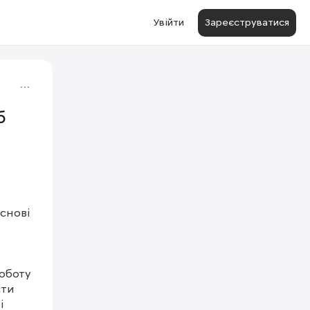
Увійти
Зареєструватися
б
нові 
боту 
ти 
 