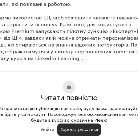
ли, які пов’язані з роботою.

рма використає ШІ, щоб збільшити кількість навчаль
 та спростити їх пошук. Крім того, для користувачі з 
кою Premium запускають пілотну функцію «Експертні 
 від ШІ», завдяки якій можна отримати персоналізован
іді, які спираються на знання відомих інструкторів. По
відображатимуться у вигляді персональних тренерів п
яду курсів на LinkedIn Learning.

тформі LinkedIn планують оновити систему пошуку, 
а зробити її більш розмовною і простою у використанн
LinkedIn розширює доступ до Recruiter 2024, що збіл
сть інструментів для маркетологів і малого бізнесу.
Читати повністю
 прочитати цю публікацію повністю, будь ласка, зареєструй
увійдіть у свій акаунт. Насолоджуйтесь ексклюзивним контент
будьте в курсі всіх новин на Pleex!
Увійти
Зареєструватися