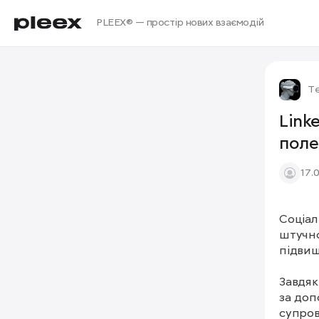
PLEEX® — простір нових взаємодій
Те
Link
поле
17.
Соціал
штучно
підвищ
Завдяк
за доп
супров