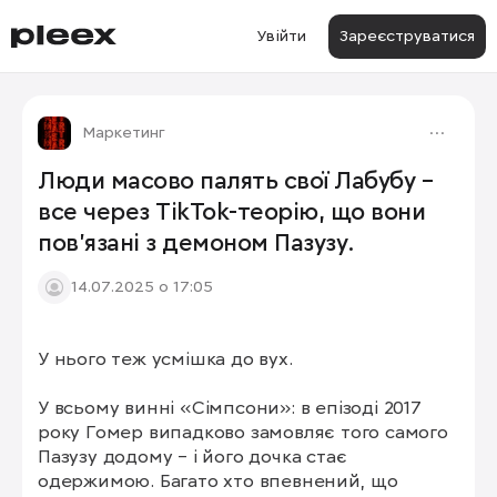
Увійти
Зареєструватися
Маркетинг
Люди масово палять свої Лабубу –
все через TikTok-теорію, що вони
пов'язані з демоном Пазузу.
14.07.2025 о 17:05
У нього теж усмішка до вух.

У всьому винні «Сімпсони»: в епізоді 2017 
року Гомер випадково замовляє того самого 
Пазузу додому – і його дочка стає 
одержимою. Багато хто впевнений, що 