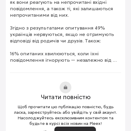
як вони реагують на непрочитані вхідні 
повідомлення, а також ті, які залишаються 
непрочитаними від них.

Згідно з результатами опитування 49% 
українців нервуються, якщо не отримують 
відповіді від родичів чи друзів. Також:

16% опитаних хвилюються, коли їхні 
повідомлення ігнорують — незалежно від 
того, кому вони писали;

3% відповіли, що тривожаться через 
відсутність зворотного зв’язку з робочих 
питань.

Читати повністю
Водночас 27% респондентів зовсім не 
Щоб прочитати цю публікацію повністю, будь
реагують на непрочитані від них 
ласка, зареєструйтесь або увійдіть у свій акаунт.
повідомлення, а 5% зізналися, що досі не 
Насолоджуйтесь ексклюзивним контентом та
будьте в курсі всіх новин на Pleex!
знайомі з відчуттям тривоги через 