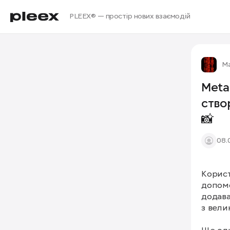
PLEEX® — простір нових взаємодій
М
Meta
ство
📸
08.
Корист
допомо
додава
з вели