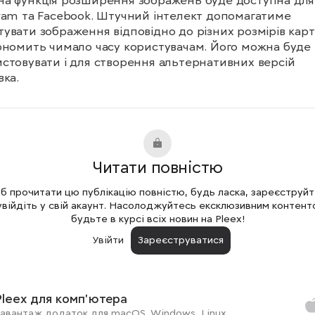
а функція розширення зображень буде доступна для 
ram та Facebook. Штучний інтелект допомагатиме 
увати зображення відповідно до різних розмірів карт
ономить чимало часу користувачам. Його можна буде 
стовувати і для створення альтернативних версій 
вка.
Читати повністю
 прочитати цю публікацію повністю, будь ласка, зареєструй
увійдіть у свій акаунт. Насолоджуйтесь ексклюзивним контент
будьте в курсі всіх новин на Pleex!
Увійти
Зареєструватися
Pleex для комп'ютера
авантаж додаток для macOS, Windows, Linux.