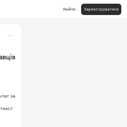
Увійти
Зареєструватися
авців
тат за 
1/2
екст 