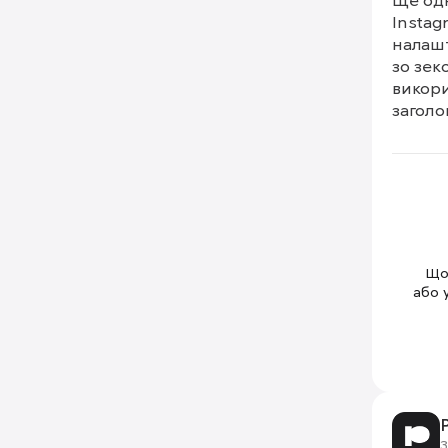
Ще одн
Instag
налашт
зо зек
викори
заголо
Щоб
або 
З