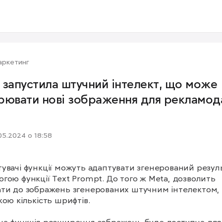
аркетинг
 запустила штучний інтелект, що може
рювати нові зображення для рекламод
05.2024 о 18:58
увачі функції можуть адаптувати згенерований резуль
гою функції Text Prompt. До того ж Meta, дозволить 
ти до зображень згенерованих штучним інтелектом, т
кою кількість шрифтів. 
