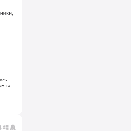
инки, 
тесь
ом та