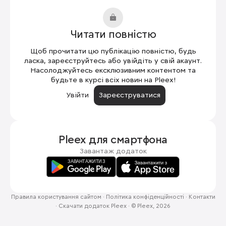
Читати повністю
Щоб прочитати цю публікацію повністю, будь
ласка, зареєструйтесь або увійдіть у свій акаунт.
Насолоджуйтесь ексклюзивним контентом та
будьте в курсі всіх новин на Pleex!
Увійти
Зареєструватися
Pleex для
смартфона
Завантаж додаток
Правила користування сайтом
·
Політика конфіденційності
·
Контакти
·
Скачати додаток Pleex
·
© Pleex, 2026