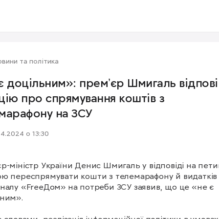
вини та політика
є доцільним»: премʼєр Шмигаль відпові
цію про спрямування коштів з
марафону на ЗСУ
04.2024 о 13:30
р-міністр України Денис Шмигаль у відповіді на петиц
ю переспрямувати кошти з телемарафону й видатків 
налу «FreeДом» на потреби ЗСУ заявив, що це «не є 
ним».
