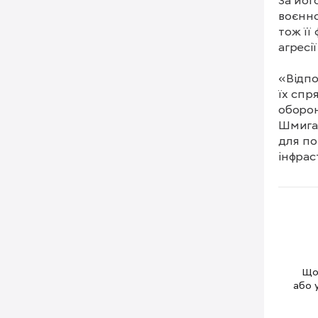
За йог
воєнно
тож її
агресі
«Відпо
їх спр
оборон
Шмигал
для по
інфрас
Петиці
потреб
необхі
Щоб
або 