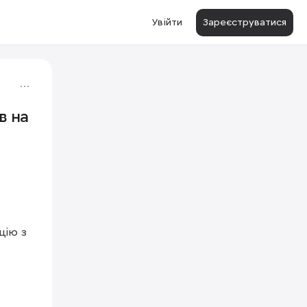
Увійти
Зареєструватися
в на
ію з 