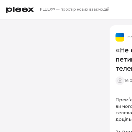
PLEEX® — простір нових взаємодій
Но
«Не 
пети
теле
16.
Премʼє
вимого
телека
доціль