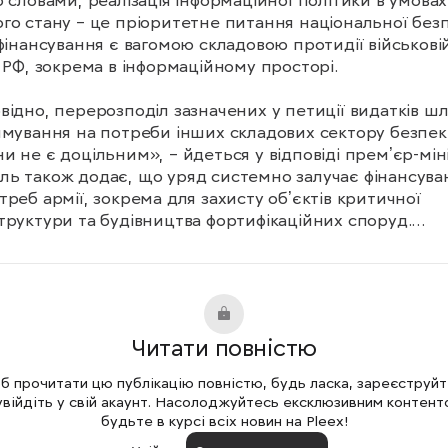
о словами, реалізація інформаційної політики в умовах 
го стану – це пріоритетне питання національної безп
 фінансування є вагомою складовою протидії військовій
ї РФ, зокрема в інформаційному просторі.

відно, перерозподіл зазначених у петиції видатків шл
ямування на потреби інших складових сектору безпеки
и не є доцільним», – йдеться у відповіді премʼєр-міні
ь також додає, що уряд системно залучає фінансуван
треб армії, зокрема для захисту обʼєктів критичної 
труктури та будівництва фортифікаційних споруд.

я з вимогою переспрямувати кошти з телемарафону н
и війська набрала понад 29 тисяч підписів із 25 тисяч 
дних.
Читати повністю
 прочитати цю публікацію повністю, будь ласка, зареєструй
увійдіть у свій акаунт. Насолоджуйтесь ексклюзивним контент
будьте в курсі всіх новин на Pleex!