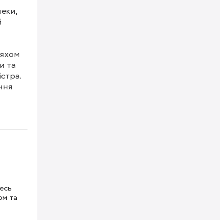
еки, 
 
яхом 
 та 
стра. 
ня 
а 
тесь
ом та