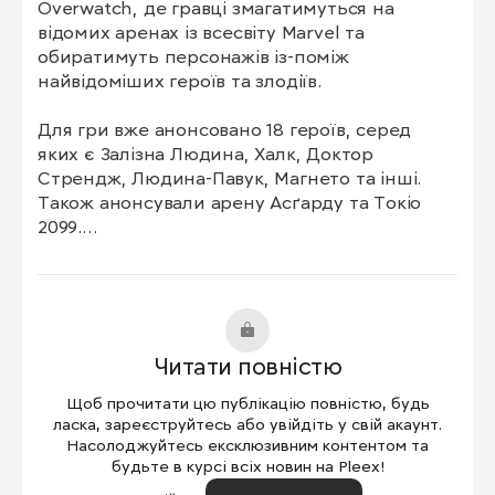
Overwatch, де гравці змагатимуться на 
відомих аренах із всесвіту Marvel та 
обиратимуть персонажів із-поміж 
найвідоміших героїв та злодіїв.

Для гри вже анонсовано 18 героїв, серед 
яких є Залізна Людина, Халк, Доктор 
Стрендж, Людина-Павук, Магнето та інші. 
Також анонсували арену Асґарду та Токіо 
2099.

Серед особливостей гри також є знищення 
середовища, яке було продемонстроване у 
трейлері. Гравці зможуть руйнувати 
елементи карти для стратегічної переваги.

Читати повністю
У майбутньому NetEase обіцяють кожного 
Щоб прочитати цю публікацію повністю, будь
сезону додавати у гру нових персонажів та 
ласка, зареєструйтесь або увійдіть у свій акаунт.
карти.

Насолоджуйтесь ексклюзивним контентом та
будьте в курсі всіх новин на Pleex!