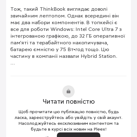
Тож, такий ThinkBook виглядає доволі 
звичайним лептопом. Однак всередині він 
має два набори компонентів. В топкейсі є 
все для роботи Windows: Intel Core Ultra 7 з 
інтегрованою графікою, до 32 ГБ оперативної 
пам’яті та терабайтного накопичувача, 
батарею ємністю у 75 Вт•год тощо. Цю 
частину в компанії назвали Hybrid Station.

А от в дисплеї є все необхідне для роботи 
ОС Android: Qualcomm Snapdragon 8+ Gen 1, 
12 ГБ ОЗП, накопичувач UFS 3.1 з 256 ГБ та 
акумулятор з 38 Вт•год. Окремо цей модуль 
отримав назву Hybrid Tab.

Читати повністю
Таким чином, знявши дисплей, користувач 
Щоб прочитати цю публікацію повністю, будь
має планшет з Android, а під’єднавши до 
ласка, зареєструйтесь або увійдіть у свій акаунт.
топкейса монітор, можна одночасно 
Насолоджуйтесь ексклюзивним контентом та
будьте в курсі всіх новин на Pleex!
користуватися й комп’ютером з Windows.
