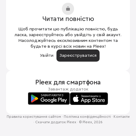
Читати повністю
Щоб прочитати цю публікацію повністю, будь
ласка, зареєструйтесь або увійдіть у свій акаунт.
Насолоджуйтесь ексклюзивним контентом та
будьте в курсі всіх новин на Pleex!
Увійти
Зареєструватися
Pleex для
смартфона
Завантаж додаток
Правила користування сайтом
·
Політика конфіденційності
·
Контакти
·
Скачати додаток Pleex
·
© Pleex, 2026