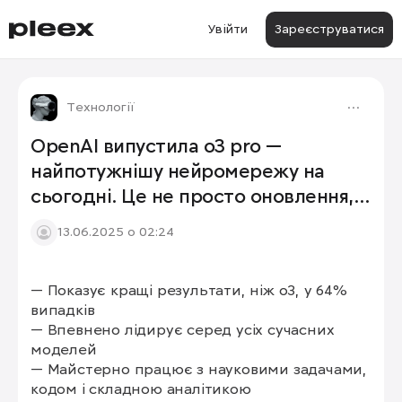
Увійти
Зареєструватися
Технології
OpenAI випустила o3 pro —
найпотужнішу нейромережу на
сьогодні. Це не просто оновлення, а
прорив, який змінює правила гри.
13.06.2025 о 02:24
— Показує кращі результати, ніж o3, у 64% 
випадків

— Впевнено лідирує серед усіх сучасних 
моделей

— Майстерно працює з науковими задачами, 
кодом і складною аналітикою
