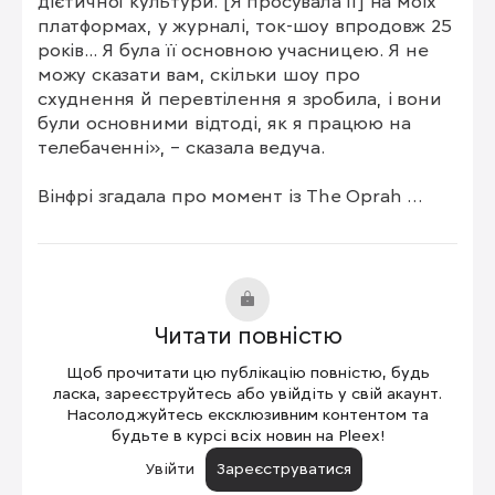
дієтичної культури. [Я просувала її] на моїх 
платформах, у журналі, ток-шоу впродовж 25 
років... Я була її основною учасницею. Я не 
можу сказати вам, скільки шоу про 
схуднення й перевтілення я зробила, і вони 
були основними відтоді, як я працюю на 
телебаченні», – сказала ведуча.

Вінфрі згадала про момент із The Oprah 
Winfrey Show, де вона вийшла на сцену з 
візочком, на якому лежало близько 30 
кілограмів тваринного жиру – стільки ваги 
тоді втратила ведуча – щоб показати, чого 
вона досягла під час схуднення. За словами 
Читати повністю
Вінфрі, вона шкодує про цей момент.

Щоб прочитати цю публікацію повністю, будь
У коментарях під прямим ефіром багато 
ласка, зареєструйтесь або увійдіть у свій акаунт.
жінок висловили підтримку ведучій і 
Насолоджуйтесь ексклюзивним контентом та
будьте в курсі всіх новин на Pleex!
поділилися власним досвідом, коли їй 
ганьбили й дискримінували за вагу.

Увійти
Зареєструватися