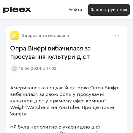
Увійти
Зареєструватися
Здоров'я та медицина
Опра Вінфрі вибачилася за
просування культури дієт
18.06.2024 о 17:32
Американська ведуча й акторка Опра Вінфрі 
вибачилася за свою роль у просуванні 
культури дієт у прямому ефірі компанії 
WeightWatchers на YouTube. Про це пише 
Variety.

«Я була непохитною учасницею цієї 