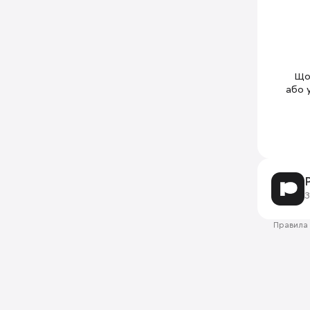
Щоб
або 
З
Правила 