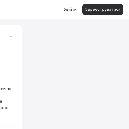
Увійти
Зареєструватися
иччя 
1/3
 
ією 