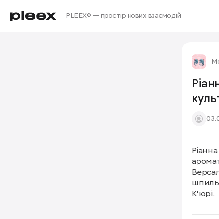
PLEEX® — простір нових взаємодій
Мо
Ріан
куль
03.
Ріанна
аромат
Версал
шпильк
К’юрі.