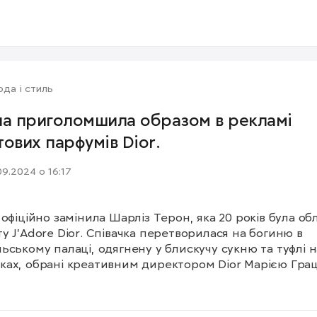
да і стиль
на приголомшила образом в рекламі
тових парфумів Dior.
09.2024 о 16:17
 офіційно замінила Шарліз Терон, яка 20 років була обл
у J'Adore Dior. Співачка перетворилася на богиню в 
ьському палаці, одягнену у блискучу сукню та туфлі на
ах, обрані креативним директором Dior Марією Грац