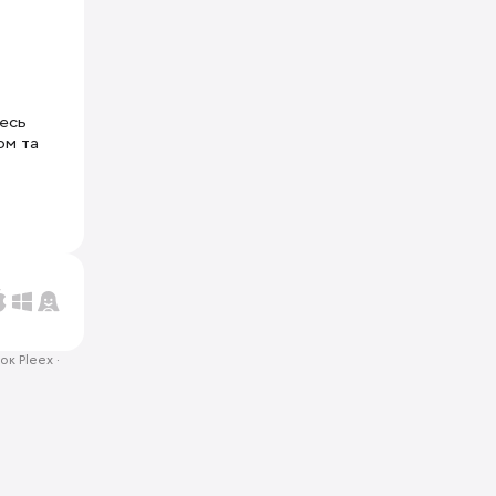
тесь
ом та
ок Pleex
·