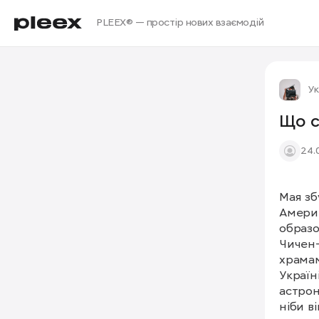
PLEEX® — простір нових взаємодій
Ук
Що с
24.
Мая зб
Америц
образо
Чичен-
храмам
Україні
астрон
ніби ві