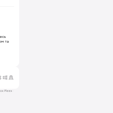
тесь
ом та
ок Pleex
·