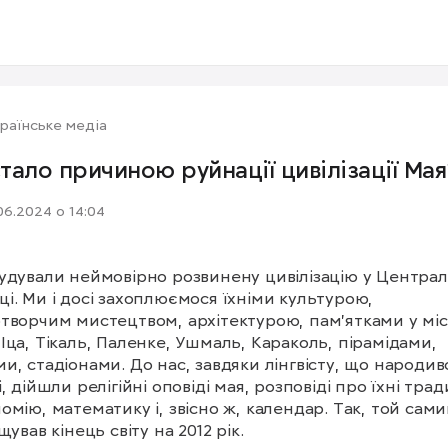
раїнське медіа
тало причиною руйнації цивілізації Мая
06.2024 о 14:04
удували неймовірно розвинену цивілізацію у Централь
і. Ми і досі захоплюємося їхніми культурою, 
творчим мистецтвом, архітектурою, пам’ятками у міст
Іца, Тікаль, Паленке, Ушмаль, Караколь, пірамідами, 
и, стадіонами. До нас, завдяки лінгвісту, що народивс
, дійшли релігійні оповіді мая, розповіді про їхні традиц
омію, математику і, звісно ж, календар. Так, той самий
щував кінець світу на 2012 рік.