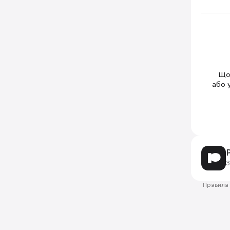
Щоб
або 
З
Правила 