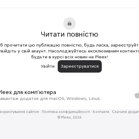
Читати повністю
 прочитати цю публікацію повністю, будь ласка, зареєструй
увійдіть у свій акаунт. Насолоджуйтесь ексклюзивним контент
будьте в курсі всіх новин на Pleex!
Увійти
Зареєструватися
Pleex для комп'ютера
авантаж додаток для macOS, Windows, Linux.
користування сайтом
·
Політика конфіденційності
·
Контакти
·
Скачати додат
© Pleex, 2026