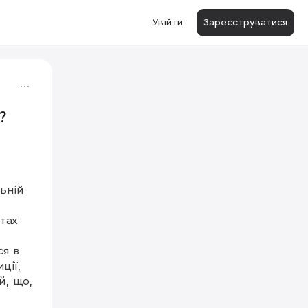
Увійти
Зареєструватися
?
ній 
ах 
я в 
ії, 
, що, 