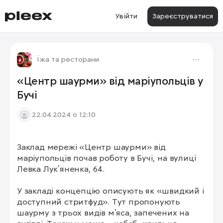
Увійти
Зареєструватися
Їжа та ресторани
«Центр шаурми» від маріупольців у
Бучі
22.04.2024 о 12:10
Заклад мережі «Центр шаурми» від 
1/3
маріупольців почав роботу в Бучі, на вулиці 
Левка Лукʼяненка, 64.

У закладі концепцію описують як «швидкий і 
доступний стритфуд». Тут пропонують 
шаурму з трьох видів мʼяса, запечених на 