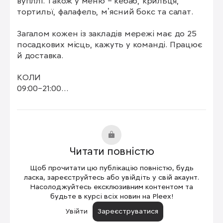
вугіллі. Також у меню – кебаб, крильця, 
тортильї, фалафель, мʼясний бокс та салат.

Загалом кожен із закладів мережі має до 25 
посадкових місць, кажуть у команді. Працює 
й доставка.

КОЛИ

09:00–21:00

ДЕ

місто Буча

вулиця Левка Лукʼяненка 64
Читати повністю
Щоб прочитати цю публікацію повністю, будь
ласка, зареєструйтесь або увійдіть у свій акаунт.
Насолоджуйтесь ексклюзивним контентом та
будьте в курсі всіх новин на Pleex!
Увійти
Зареєструватися