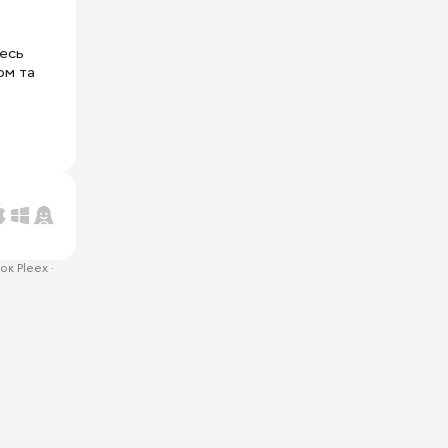
тесь
ом та
ок Pleex
·