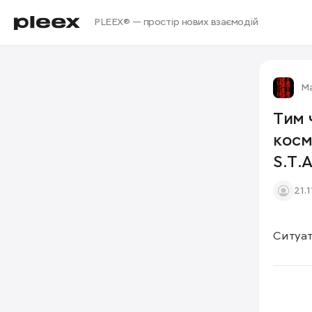
PLEEX® — простір нових взаємодій
М
Тим 
косм
S.T.A
21.
Ситуат