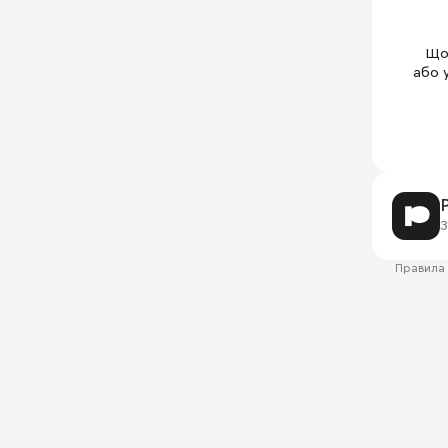
Щоб
або 
З
Правила 