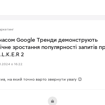
аркетинг
часом Google Тренди демонструють
ічне зростання популярності запитів п
.L.K.E.R 2
11.2024 о 16:22
ив, на який точно варто звернути увагу 😉