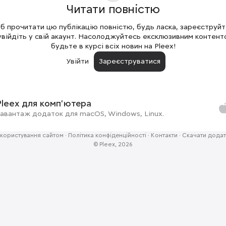
Читати повністю
 прочитати цю публікацію повністю, будь ласка, зареєструй
увійдіть у свій акаунт. Насолоджуйтесь ексклюзивним контент
будьте в курсі всіх новин на Pleex!
Увійти
Зареєструватися
Pleex для комп'ютера
авантаж додаток для macOS, Windows, Linux.
користування сайтом
·
Політика конфіденційності
·
Контакти
·
Скачати додат
© Pleex, 2026