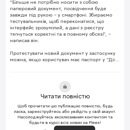
“Більше не потрібно носити з собою 
паперовий документ, посвідчення буде 
завжди під рукою – у смартфоні. Збираємо 
тестувальників, щоб переконатися, що 
інтерфейс зрозумілий, а дані з реєстру 
тягнуться коректні та в повному обсязі”, – 
написав він.

Протестувати новий документ у застосунку 
можна, якщо користувач має паспорт у “Дії” 
та картку платника податків (РНОКПП). 
Записатися на бету можна, якщо ви:

учасник бойових дій;

людина з інвалідністю внаслідок війни;

Читати повністю
учасник війни;

постраждалий учасник Революції Гідності;

Щоб прочитати цю публікацію повністю, будь
член сім’ї загиблого ветерана війни;

ласка, зареєструйтесь або увійдіть у свій акаунт.
член сім’ї загиблого Захисника і Захисниці 
Насолоджуйтесь ексклюзивним контентом та
будьте в курсі всіх новин на Pleex!
України.
