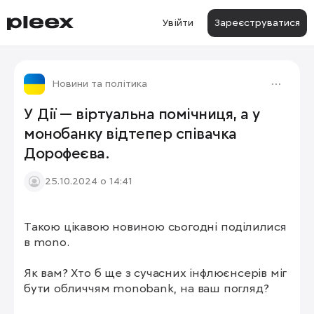
Увійти
Зареєструватися
Новини та політика
У Дії — віртуальна помічниця, а у
монобанку відтепер співачка
Дорофеєва.
25.10.2024 о 14:41
Такою цікавою новиною сьогодні поділилися 
1/2
в mono.

Як вам? Хто б ще з сучасних інфлюєнсерів міг 
бути обличчям monobank, на ваш погляд?