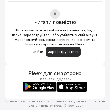
Читати повністю
Щоб прочитати цю публікацію повністю, будь
ласка, зареєструйтесь або увійдіть у свій акаунт.
Насолоджуйтесь ексклюзивним контентом та
будьте в курсі всіх новин на Pleex!
Увійти
Зареєструватися
Pleex для
смартфона
Завантаж додаток
Правила користування сайтом
·
Політика конфіденційності
·
Контакти
·
Скачати додаток Pleex
·
© Pleex, 2026