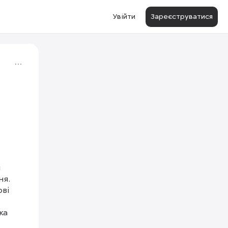
Увійти
Зареєструватися
 
я. 
ві 
а 