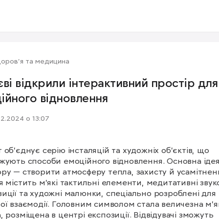
оров'я та медицина
єві відкрили інтерактивний простір для
ійного відновлення
12.2024 о 13:07
 об’єднує серію інсталяцій та художніх об’єктів, що 
жують способи емоційного відновлення. Основна ідея
ру — створити атмосферу тепла, захисту й усамітненн
я містить м’які тактильні елементи, медитативні звуко
иції та художні малюнки, спеціально розроблені для 
ої взаємодії. Головним символом стала величезна м’як
, розміщена в центрі експозиції. Відвідувачі зможуть 