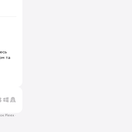
тесь
ом та
ок Pleex
·