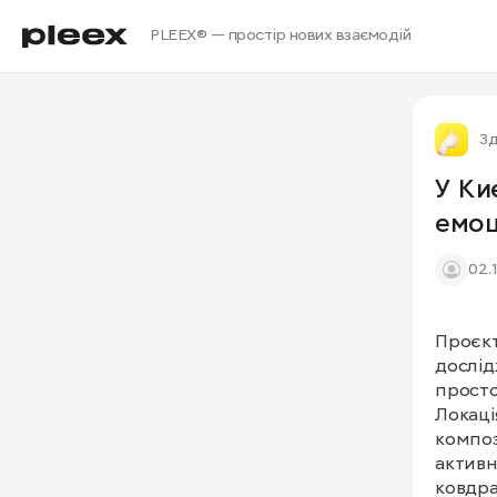
PLEEX® — простір нових взаємодій
Зд
У Ки
емоц
02.
Проєкт
дослід
просто
Локаці
композ
активн
ковдра