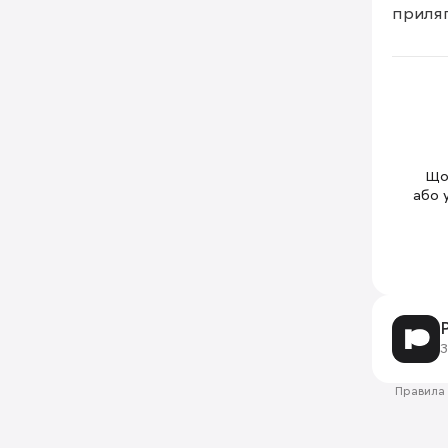
приляг
Щоб
або 
З
Правила 