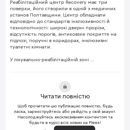
Реабілітаційний центр Recovery має три 
поверхи, його створили в одній з медичних 
установ Полтавщини. Центр обладнали 
відповідно до стандартів інклюзивності й 
технологічності: широкі дверні прорізи, 
відсутність порогів, антиковзке покриття на 
підлозі, поручні в коридорах, інклюзивні 
туалетні кімнати.

У лікувально-реабілітаційній зоні 
облаштували дві зали з апаратами 
віртуальної реальності (VR), що забезпечує 
зворотний зв’язок із пацієнтом. Там також є 
кабінети ерготерапії, психолога, асистивних 
технологій, масажу, магніто- й фізіотерапії, 
Читати повністю
лазерної терапії, фізіотерапевта, 
ординаторська, інклюзивні санітарні кімнати 
Щоб прочитати цю публікацію повністю, будь
та службові приміщення.

ласка, зареєструйтесь або увійдіть у свій акаунт.
Насолоджуйтесь ексклюзивним контентом та
будьте в курсі всіх новин на Pleex!
У палатному відділенні центру зможуть 