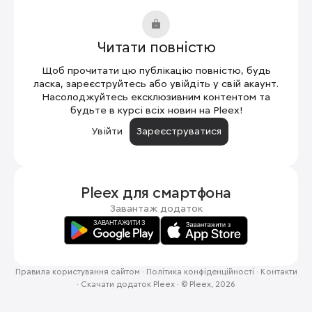
Читати повністю
Щоб прочитати цю публікацію повністю, будь
ласка, зареєструйтесь або увійдіть у свій акаунт.
Насолоджуйтесь ексклюзивним контентом та
будьте в курсі всіх новин на Pleex!
Увійти
Зареєструватися
Pleex для
смартфона
Завантаж додаток
Правила користування сайтом
·
Політика конфіденційності
·
Контакти
·
Скачати додаток Pleex
·
© Pleex, 2026