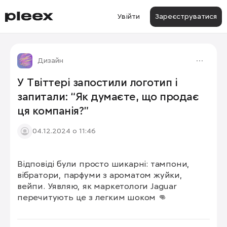
Увійти
Зареєструватися
Дизайн
У Твіттері запостили логотип і
запитали: “Як думаєте, що продає
ця компанія?”
04.12.2024 о 11:46
Відповіді були просто шикарні: тампони, 
вібратори, парфуми з ароматом жуйки, 
вейпи. Уявляю, як маркетологи Jaguar 
перечитують це з легким шоком 👊