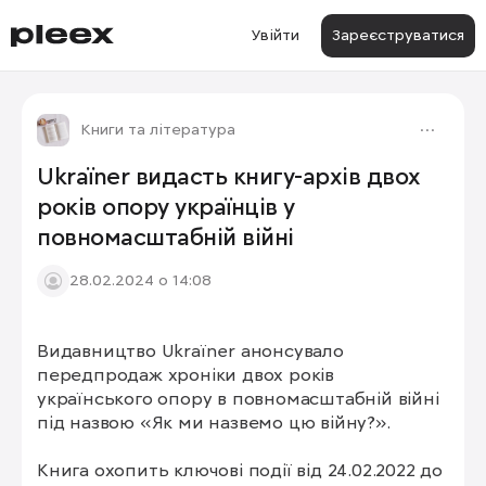
Увійти
Зареєструватися
Книги та література
Ukraїner видасть книгу-архів двох
років опору українців у
повномасштабній війні
28.02.2024 о 14:08
Видавництво Ukraїner анонсувало 
1/3
передпродаж хроніки двох років 
українського опору в повномасштабній війні 
під назвою «Як ми назвемо цю війну?».

Книга охопить ключові події від 24.02.2022 до 