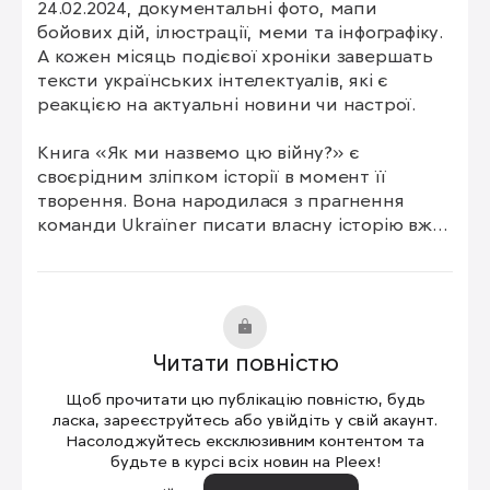
24.02.2024, документальні фото, мапи 
бойових дій, ілюстрації, меми та інфографіку. 
А кожен місяць подієвої хроніки завершать 
тексти українських інтелектуалів, які є 
реакцією на актуальні новини чи настрої.

Книга «Як ми назвемо цю війну?» є 
своєрідним зліпком історії в момент її 
творення. Вона народилася з прагнення 
команди Ukraїner писати власну історію вже, 
шукати слова для опису спільного досвіду й 
розповідати світові про повномасштабну 
війну з росією з погляду українців.

Для збереження достовірності й 
Читати повністю
об’єктивності інформації видавництво 
Ukraїner залучило до проєкту фахових 
Щоб прочитати цю публікацію повністю, будь
консультантів: Івана Науменка, директора 
ласка, зареєструйтесь або увійдіть у свій акаунт.
департаменту стратегічних ініціатив БФ 
Насолоджуйтесь ексклюзивним контентом та
будьте в курсі всіх новин на Pleex!
«Повернись живим», та Сергія Карнауха, 