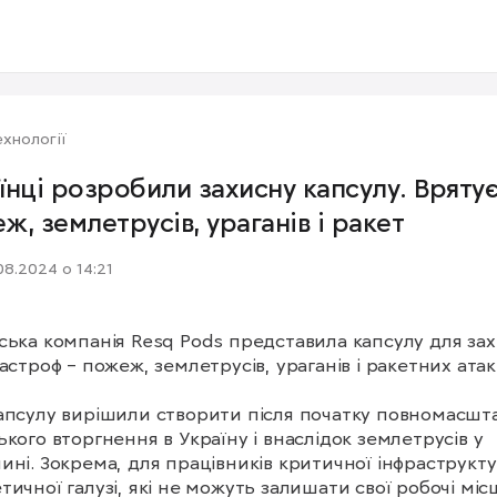
хнології
їнці розробили захисну капсулу. Врятує
ж, землетрусів, ураганів і ракет
08.2024 о 14:21
ська компанія Resq Pods представила капсулу для зах
тастроф – пожеж, землетрусів, ураганів і ракетних атак.
апсулу вирішили створити після початку повномасшта
ького вторгнення в Україну і внаслідок землетрусів у 
ині. Зокрема, для працівників критичної інфраструкту
тичної галузі, які не можуть залишати свої робочі місця