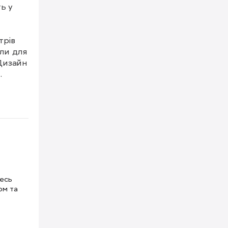
 у 
рів 
ли для 
изайн 


й 
у й 
ання 
тесь
ом та
тять 