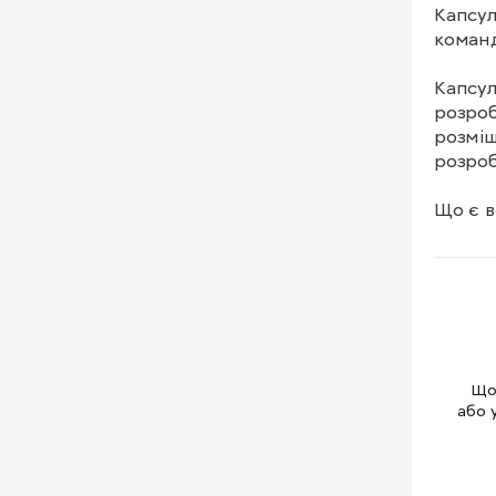
Капсул
команді
Капсул
розроб
розміщ
розроб
Що є в
1.Сист
пилу; 
диму, 
вентиля
2. Дат
капсули
3. Рац
Щоб
бригад
або 
4. Пас
хребет
5. Апте