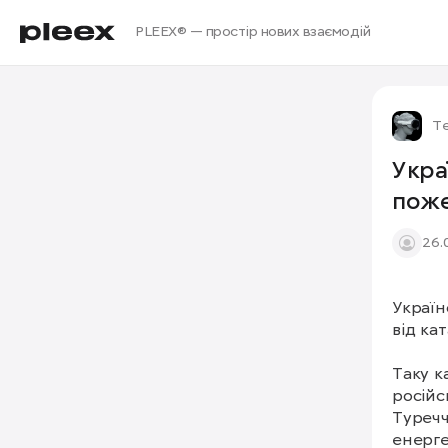
PLEEX® — простір нових взаємодій
Те
Укра
поже
26.
Україн
від ка
Таку к
російс
Туречч
енерге