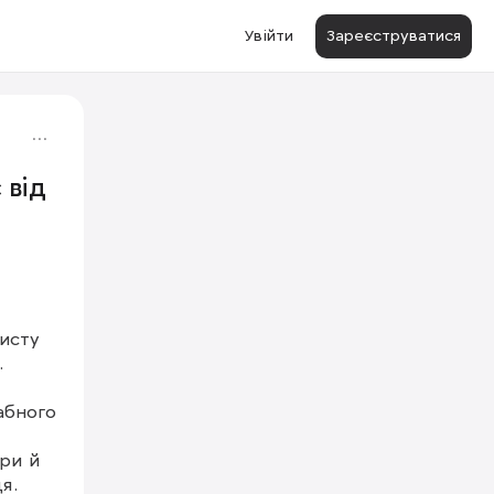
Увійти
Зареєструватися
 від
исту 
1/5


бного 
ри й 
. 