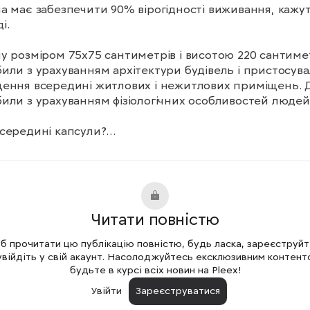
а має забезпечити 90% вірогідності виживання, кажуть
.

у розміром 75х75 сантиметрів і висотою 220 сантимет
или з урахуванням архітектури будівель і пристосува
ення всередині житлових і нежитлових приміщень. Д
или з урахуванням фізіологічних особливостей людей.
середині капсули?

ема вентиляції забезпечує очищення повітря від диму 
автоматизована система аналізу рівня вуглекислого газ
яка у разі небезпеки автоматично вмикає систему 
ції;

чики для сигналізування рятувальникам місцеперебув
Читати повністю
;

ія для зв’язку з рятувальними службами й пошуковими 
 прочитати цю публікацію повністю, будь ласка, зареєструй
ами;

увійдіть у свій акаунт. Насолоджуйтесь ексклюзивним контент
ки безпеки, як в автомобілях. У разі падіння вони захис
будьте в курсі всіх новин на Pleex!
 людини;

Увійти
Зареєструватися
чка й запас їжі та води.
