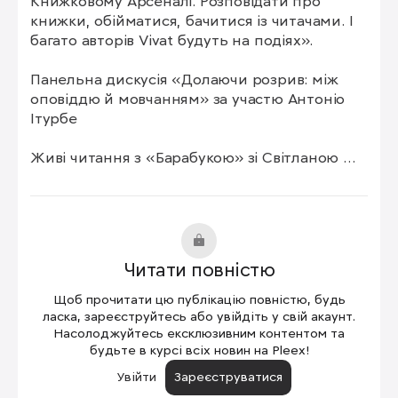
Книжковому Арсеналі. Розповідати про 
книжки, обійматися, бачитися із читачами. І 
багато авторів Vivat будуть на подіях».

Панельна дискусія «Долаючи розрив: між 
оповіддю й мовчанням» за участю Антоніо 
Ітурбе

Живі читання з «Барабукою» зі Світланою 
Стретович та Іваном Андрусяком

Обговорення репрезентації жіночого досвіду 
в часи війни з авторкою книжки «Її війна» 
Євгенією Подобною

Читати повністю
Літературні читання з дитячим 
Щоб прочитати цю публікацію повністю, будь
письменником Сашком Дерманським

ласка, зареєструйтесь або увійдіть у свій акаунт.
Насолоджуйтесь ексклюзивним контентом та
будьте в курсі всіх новин на Pleex!
Обговорення книжки «Слова і кулі» Наталії 
Корнієнко (наклад цієї книжки згорів 
Увійти
Зареєструватися
унаслідок російського ракетного удару 23 