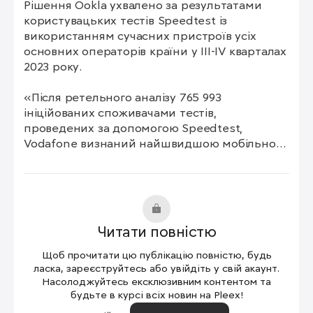
Рішення Ookla ухвалено за результатами 
користувацьких тестів Speedtest із 
використанням сучасних пристроїв усіх 
основних операторів країни у III-IV кварталах 
2023 року.

«Після ретельного аналізу 765 993 
ініційованих споживачами тестів, 
проведених за допомогою Speedtest, 
Vodafone визнаний найшвидшою мобільною 
мережею в Україні за версією Ookla’s 
Speedtest Awards», – зазначив Стівен Бай 
(Stephen Bye), президент і генеральний 
директор Ookla, підрозділ Ziff Davis.

Читати повністю
Нагорода Speedtest Awards відзначає 
найкращих за швидкістю провайдерів за 
Щоб прочитати цю публікацію повністю, будь
допомогою Speed Score™, який включає 
ласка, зареєструйтесь або увійдіть у свій акаунт.
вимірювання швидкості завантаження та 
Насолоджуйтесь ексклюзивним контентом та
будьте в курсі всіх новин на Pleex!
передачі даних кожного провайдера.
