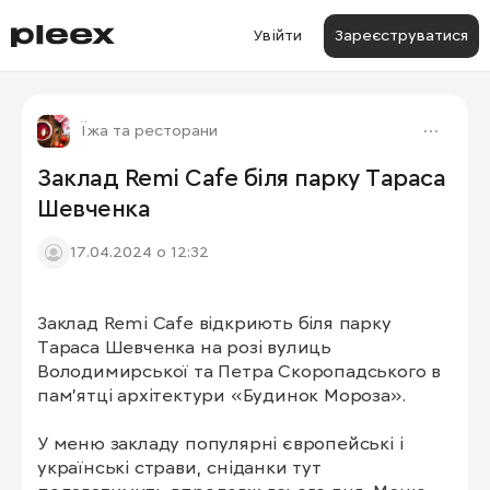
Увійти
Зареєструватися
Їжа та ресторани
Заклад Remi Cafe біля парку Тараса
Шевченка
17.04.2024 о 12:32
Заклад Remi Cafe відкриють біля парку 
1/6
Тараса Шевченка на розі вулиць 
Володимирської та Петра Скоропадського в 
пам’ятці архітектури «Будинок Мороза».

У меню закладу популярні європейські і 
українські страви, сніданки тут 