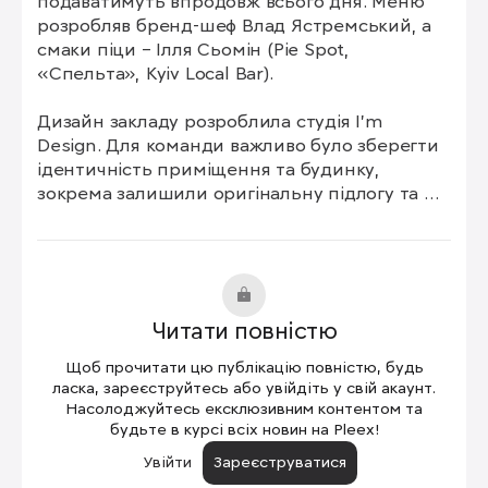
подаватимуть впродовж всього дня. Меню 
розробляв бренд-шеф Влад Ястремський, а 
смаки піци – Ілля Сьомін (Pie Spot, 
«Спельта», Kyiv Local Bar).

Дизайн закладу розроблила студія I’m 
Design. Для команди важливо було зберегти 
ідентичність приміщення та будинку, 
зокрема залишили оригінальну підлогу та 
елементи стін, а на фасаді видно написи від 
закладів, які були тут у минулому столітті.

Посадка для гостей знаходиться на першому 
поверсі. Там також є велика піч для 
Читати повністю
приготування піци та бар. У закладі також 
розмістили лекторій, який можна буде 
Щоб прочитати цю публікацію повністю, будь
орендувати для різних заходів.
ласка, зареєструйтесь або увійдіть у свій акаунт.
Насолоджуйтесь ексклюзивним контентом та
будьте в курсі всіх новин на Pleex!
Увійти
Зареєструватися