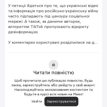
У петиції йдеться про те, що українські відео 
та інформація про російсько-українську війну 
часто підпадають під цензуру соціальної 
мережі. А також, за даними авторки, 
алгоритми TikTok пропускають відкриту 
дезінформацію.

У коментарях користувачі розділилися на два 
табори: одні підтримують ідею блокування 
китайської соцмережі, інші ж відкрито 
обурюються такій пропозиції.
Читати повністю
Щоб прочитати цю публікацію повністю, будь
ласка, зареєструйтесь або увійдіть у свій акаунт.
Насолоджуйтесь ексклюзивним контентом та
будьте в курсі всіх новин на Pleex!
Увійти
Зареєструватися