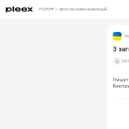
PLEEX® — простір нових взаємодій
Но
3 за
29.
Пишуть
боєпр