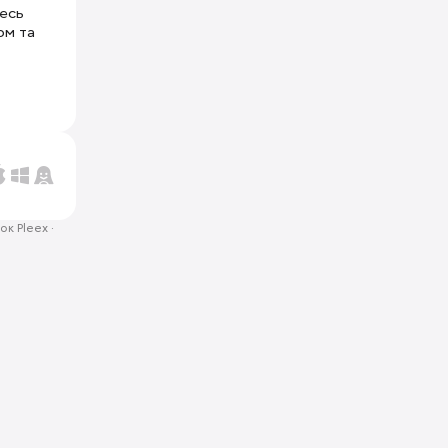
тесь
ом та
ок Pleex
·