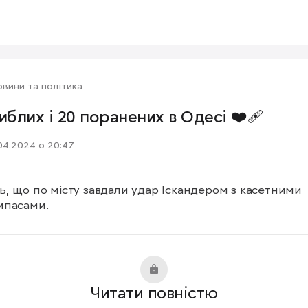
вини та політика
гиблих і 20 поранених в Одесі ❤️‍🩹
04.2024 о 20:47
, що по місту завдали удар Іскандером з касетними 
ипасами.
Читати повністю