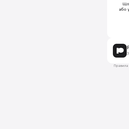
Щоб
або 
З
Правила 