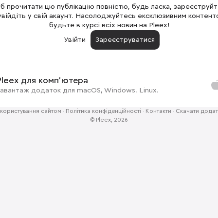
 прочитати цю публікацію повністю, будь ласка, зареєструй
увійдіть у свій акаунт. Насолоджуйтесь ексклюзивним контент
будьте в курсі всіх новин на Pleex!
Увійти
Зареєструватися
Pleex для комп'ютера
авантаж додаток для macOS, Windows, Linux.
користування сайтом
·
Політика конфіденційності
·
Контакти
·
Скачати додат
© Pleex, 2026