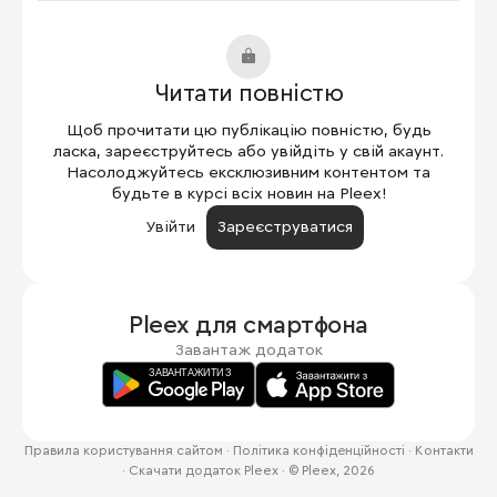
Читати повністю
Щоб прочитати цю публікацію повністю, будь
ласка, зареєструйтесь або увійдіть у свій акаунт.
Насолоджуйтесь ексклюзивним контентом та
будьте в курсі всіх новин на Pleex!
Увійти
Зареєструватися
Pleex для
смартфона
Завантаж додаток
Правила користування сайтом
·
Політика конфіденційності
·
Контакти
·
Скачати додаток Pleex
·
© Pleex, 2026