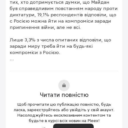
тих, хто дотримується думки, що Майдан 
був справедливим повстанням народу проти 
диктатури, 19,1% респондентів відповіли, що 
с Росією можна йти на компроміси заради 
припинення війни, але не всі.

Лише 3,3% з числа опитаних відповіли, що 
заради миру треба йти на будь-які 
компроміси з Росією.

Серед тих, хто не є прихильником 
Євромайдану, найбільша частка 
прихильників "миру за будь-яку ціну" з РФ – 
17%. 42% серед них також вважають 
можливими деякі компроміси з державою-
Читати повністю
агресором, хоч і не всі.
Щоб прочитати цю публікацію повністю, будь
ласка, зареєструйтесь або увійдіть у свій акаунт.
Насолоджуйтесь ексклюзивним контентом та
будьте в курсі всіх новин на Pleex!