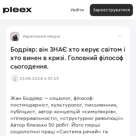
Увійти
Зареєструватися
Українське медіа
Бодріяр: він ЗНАЄ хто керує світом і
хто винен в кризі. Головний філософ
сьогодення.
23.06.2024 о 01:25
Жан Бодріяр — соціолог, філософ-
постмодерніст, культуролог, письменник, 
публіцист, автор концепцій «симулякрів», 
«гіперреальності», «структурної революції». 
Автор близько 50 робіт. Його перші 
соціологічні праці «Система речей» та 