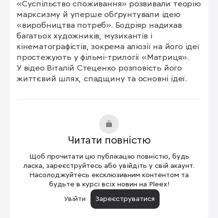
«Суспільство споживання» розвивали теорію 
марксизму й уперше обґрунтували ідею 
«виробництва потреб». Бодріяр надихав 
багатьох художників, музикантів і 
кінематографістів, зокрема алюзії на його ідеї 
простежують у фільмі-трилогії «Матриця».

У відео Віталій Стеценко розповість його 
життєвий шлях, спадщину та основні ідеї.
Читати повністю
Щоб прочитати цю публікацію повністю, будь
ласка, зареєструйтесь або увійдіть у свій акаунт.
Насолоджуйтесь ексклюзивним контентом та
будьте в курсі всіх новин на Pleex!
Увійти
Зареєструватися