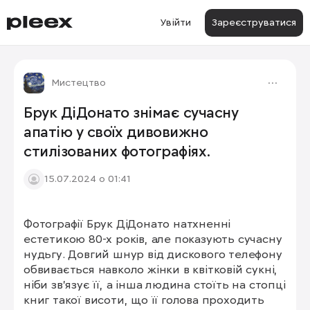
Увійти
Зареєструватися
Мистецтво
Брук ДіДонато знімає сучасну
апатію у своїх дивовижно
стилізованих фотографіях.
15.07.2024 о 01:41
Фотографії Брук ДіДонато натхненні 
1/7
естетикою 80-х років, але показують сучасну 
нудьгу. Довгий шнур від дискового телефону 
обвивається навколо жінки в квітковій сукні, 
ніби зв'язує її, а інша людина стоїть на стопці 
книг такої висоти, що її голова проходить 