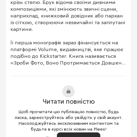
крізь стелю. Брук відома своїми дивними 
композиціями, які змінюють звичні сцени, 
наприклад, книжковий довідник або паркан 
із сіткою, створюючи незвичайні та заплутані 
картини.

Її перша монографія зараз фінансується на 
платформі Volume, видавництві, яке працює 
подібно до Kickstarter. Книга називається 
«Зроби Фото, Воно Протримається Довше» і 
представляє заплутані знімки художниці, а 
також розповідає про її творчий процес.

Знайдіть більше робіт ДіДонато та загляніть 
за лаштунки її творчого процесу в Instagram.
Читати повністю
Щоб прочитати цю публікацію повністю, будь
ласка, зареєструйтесь або увійдіть у свій акаунт.
Насолоджуйтесь ексклюзивним контентом та
будьте в курсі всіх новин на Pleex!