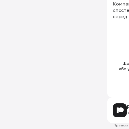
Компан
спосте
серед 
Щоб
або 
З
Правила 