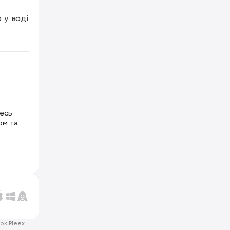
у воді 
тесь
ом та
ок Pleex
·