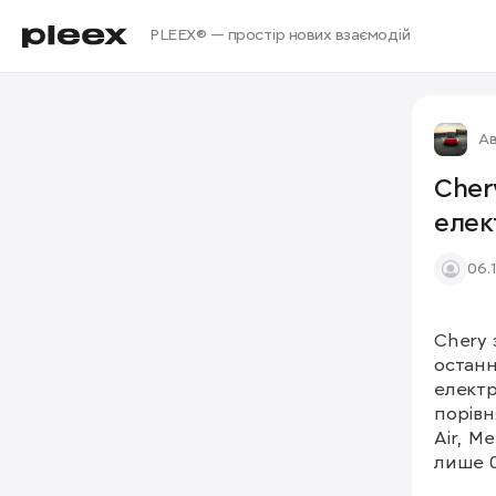
PLEEX® — простір нових взаємодій
Ав
Cher
елек
06.
Chery 
останн
електр
порівн
Air, M
лише 0