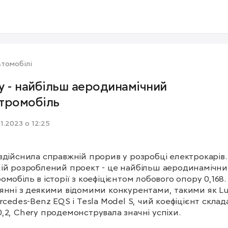
томобілі
y - найбільш аеродинамічний
тромобіль
11.2023 о 12:25
здійснила справжній прорив у розробці електрокарів. Ї
ій розроблений проект - це найбільш аеродинамічни
омобіль в історії з коефіцієнтом лобового опору 0,168. 
янні з деякими відомими конкурентами, такими як Luc
ercedes-Benz EQS і Tesla Model S, чий коефіцієнт склада
,2, Chery продемонструвала значні успіхи.
