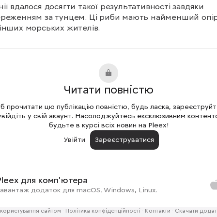
ії вдалося досягти такої результативності завдяки 
реженням за тунцем. Ці риби мають найменший опір 
інших морських жителів.
Читати повністю
 прочитати цю публікацію повністю, будь ласка, зареєструй
увійдіть у свій акаунт. Насолоджуйтесь ексклюзивним контент
будьте в курсі всіх новин на Pleex!
Увійти
Зареєструватися
Pleex для комп'ютера
авантаж додаток для macOS, Windows, Linux.
користування сайтом
·
Політика конфіденційності
·
Контакти
·
Скачати додат