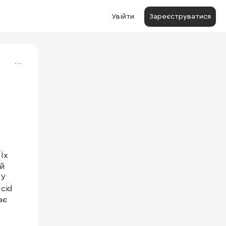
Увійти
Зареєструватися
х 
й 
У 
id 
є 